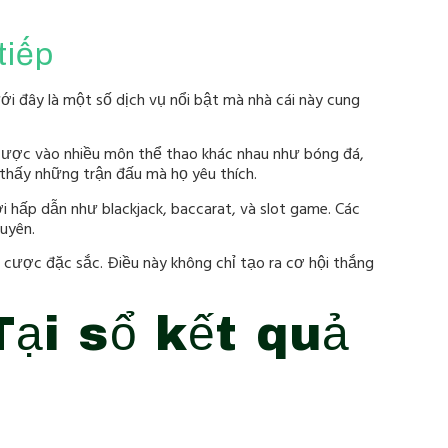
tiếp
ới đây là một số dịch vụ nổi bật mà nhà cái này cung
 cược vào nhiều môn thể thao khác nhau như bóng đá,
 thấy những trận đấu mà họ yêu thích.
i hấp dẫn như blackjack, baccarat, và slot game. Các
xuyên.
á cược đặc sắc. Điều này không chỉ tạo ra cơ hội thắng
ại sổ kết quả