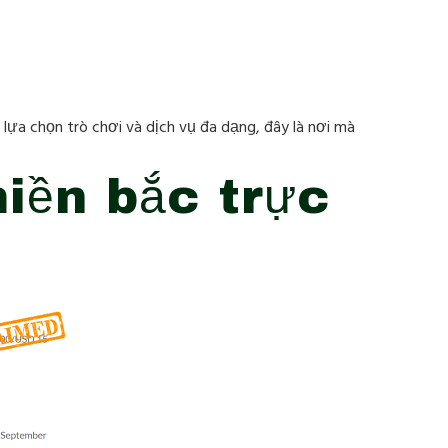
lựa chọn trò chơi và dịch vụ đa dạng, đây là nơi mà
miền bắc trực