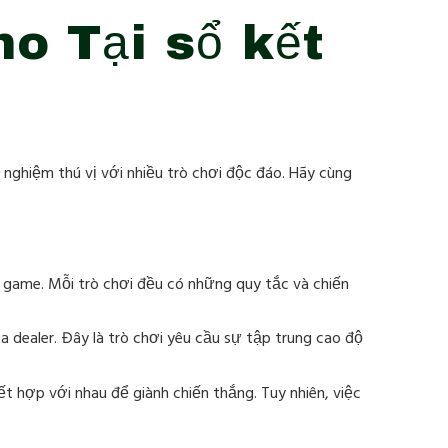
o Tại sổ kết
 nghiệm thú vị với nhiều trò chơi độc đáo. Hãy cùng
ot game. Mỗi trò chơi đều có những quy tắc và chiến
ủa dealer. Đây là trò chơi yêu cầu sự tập trung cao độ
t hợp với nhau để giành chiến thắng. Tuy nhiên, việc