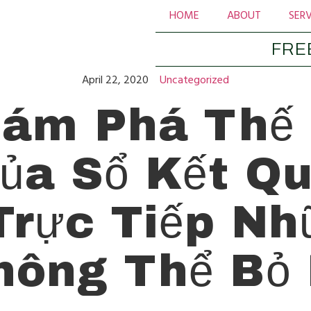
HOME
ABOUT
SERV
FRE
April 22, 2020
Uncategorized
hám Phá Thế 
ủa Sổ Kết Qu
Trực Tiếp Nh
ông Thể Bỏ L