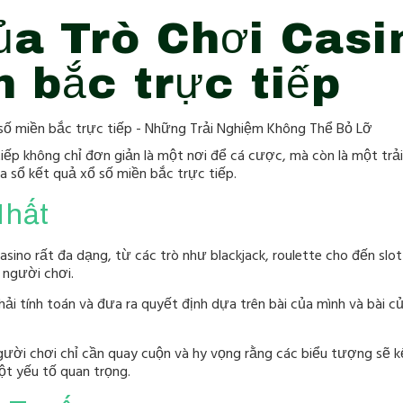
a Trò Chơi Casin
n bắc trực tiếp
iếp không chỉ đơn giản là một nơi để cá cược, mà còn là một trải
a sổ kết quả xổ số miền bắc trực tiếp.
Nhất
casino rất đa dạng, từ các trò như blackjack, roulette cho đến sl
 người chơi.
hải tính toán và đưa ra quyết định dựa trên bài của mình và bài c
Người chơi chỉ cần quay cuộn và hy vọng rằng các biểu tượng sẽ kế
ột yếu tố quan trọng.