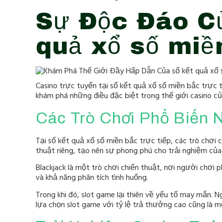
Sự Độc Đáo Củ
quả xổ số miề
Casino trực tuyến tại sổ kết quả xổ số miền bắc trực t
khám phá những điều đặc biệt trong thế giới casino củ
Các Trò Chơi Phổ Biến 
Tại sổ kết quả xổ số miền bắc trực tiếp, các trò chơi 
thuật riêng, tạo nên sự phong phú cho trải nghiệm của
Blackjack là một trò chơi chiến thuật, nơi người chơi p
và khả năng phân tích tình huống.
Trong khi đó, slot game lại thiên về yếu tố may mắn. 
lựa chọn slot game với tỷ lệ trả thưởng cao cũng là m