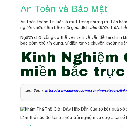
An Toàn và Bảo Mật
An toàn thông tin luôn là một trong những ưu tiên hàn
người chơi, đảm bảo mọi giao dịch đều được thực hiệ
Người chơi cũng có thể yên tâm về vấn đề tài chính k
bao gồm thẻ tín dụng, ví điện tử và chuyển khoản ngân
Kinh Nghiệm C
miền bắc trực
xem thêm:
https://www.quangvupower.com/wp-category/link-d
Làm thế nào để tối ưu hóa trải nghiệm cá cược tại sổ