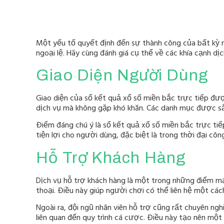
Một yếu tố quyết định đến sự thành công của bất kỳ n
ngoại lệ. Hãy cùng đánh giá cụ thể về các khía cạnh dị
Giao Diện Người Dùng
Giao diện của sổ kết quả xổ số miền bắc trực tiếp đư
dịch vụ mà không gặp khó khăn. Các danh mục được sắp
Điểm đáng chú ý là sổ kết quả xổ số miền bắc trực tiế
tiện lợi cho người dùng, đặc biệt là trong thời đại côn
Hỗ Trợ Khách Hàng
Dịch vụ hỗ trợ khách hàng là một trong những điểm mạn
thoại. Điều này giúp người chơi có thể liên hệ một cá
Ngoài ra, đội ngũ nhân viên hỗ trợ cũng rất chuyên ng
liên quan đến quy trình cá cược. Điều này tạo nên mộ