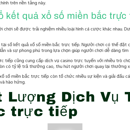
chính trên nền tảng này.
 kết quả xổ số miền bắc trực 
ời chơi sẽ được trải nghiệm nhiều loại hình cá cược khác nhau. Dư
tại sổ kết quả xổ số miền bắc trực tiếp. Người chơi có thể đặt
p dẫn và sự phong phú trong lựa chọn giúp người chơi dễ dàng tìm
c tiếp cũng cung cấp dịch vụ casino trực tuyến với nhiều trò chơ
còn có tỷ lệ trả thưởng cao, thu hút người chơi quay lại thường 
ổ số miền bắc trực tiếp còn tổ chức nhiều sự kiện và giải đấu c
 và hào hứng.
 Lượng Dịch Vụ T
 trực tiếp