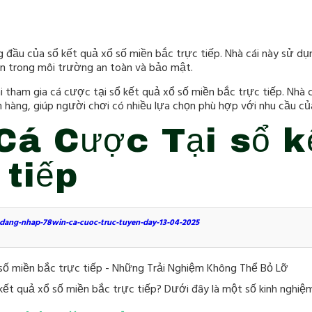
g đầu của sổ kết quả xổ số miền bắc trực tiếp. Nhà cái này sử dụ
n trong môi trường an toàn và bảo mật.
hi tham gia cá cược tại sổ kết quả xổ số miền bắc trực tiếp. Nh
 hàng, giúp người chơi có nhiều lựa chọn phù hợp với nhu cầu củ
á Cược Tại sổ kế
 tiếp
ang-nhap-78win-ca-cuoc-truc-tuyen-day-13-04-2025
 kết quả xổ số miền bắc trực tiếp? Dưới đây là một số kinh nghi