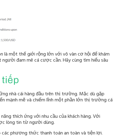
 là một thế giới rộng lớn với vô vàn cơ hội để khám
ột người đam mê cá cược cần. Hãy cùng tìm hiểu sâu
 tiếp
ững nhà cái hàng đầu trên thị trường. Mặc dù gặp
riển mạnh mẽ và chiếm lĩnh một phần lớn thị trường cá
 năng thích ứng với nhu cầu của khách hàng. Với
ợc lòng tin từ người dùng.
o các phương thức thanh toán an toàn và tiện lợi.