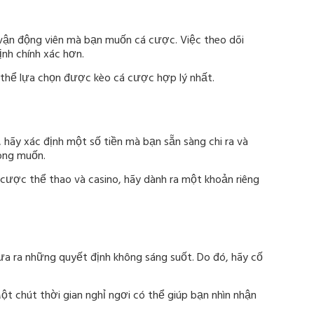
 vận động viên mà bạn muốn cá cược. Việc theo dõi
ịnh chính xác hơn.
ó thể lựa chọn được kèo cá cược hợp lý nhất.
hãy xác định một số tiền mà bạn sẵn sàng chi ra và
mong muốn.
 cược thể thao và casino, hãy dành ra một khoản riêng
ưa ra những quyết định không sáng suốt. Do đó, hãy cố
t chút thời gian nghỉ ngơi có thể giúp bạn nhìn nhận