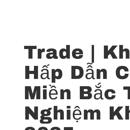
Trade | K
Hấp Dẫn C
Miền Bắc 
Nghiệm Kh