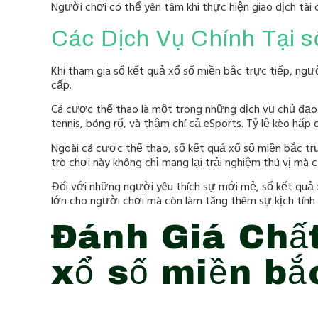
Người chơi có thể yên tâm khi thực hiện giao dịch tài 
Các Dịch Vụ Chính Tại sổ
Khi tham gia sổ kết quả xổ số miền bắc trực tiếp, ngư
cấp.
Cá cược thể thao là một trong những dịch vụ chủ đạo 
tennis, bóng rổ, và thậm chí cả eSports. Tỷ lệ kèo hấ
Ngoài cá cược thể thao, sổ kết quả xổ số miền bắc trự
trò chơi này không chỉ mang lại trải nghiệm thú vị mà 
Đối với những người yêu thích sự mới mẻ, sổ kết quả x
lớn cho người chơi mà còn làm tăng thêm sự kịch tính
Đánh Giá Chất
xổ số miền bắc