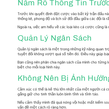
Nắm Rõ Thông Tin Trước
Trước khi quyết định đặt cược vào bất kỳ trận đấu nà
thống kê, phong độ và lịch sử đối đầu giữa các đội là 
Ngoài ra, việc am hiểu về các loại kèo cá cược cũng l
Quản Lý Ngân Sách
Quản lý ngân sách là một trong những kỹ năng quan tr
tuyệt đối không vượt quá số tiền đó. Điều này giúp b
Bạn cũng nên phân chia ngân sách của mình cho từng l
biệt cho mỗi loại hình này.
Không Nên Bị Ảnh Hưởn
Cảm xúc có thể là kẻ thù lớn nhất của một người cá c
gắng giữ cho tinh thần luôn bình tĩnh và tỉnh táo.
Nếu cảm thấy mình đã quá nóng vội hoặc mất kiểm soát,
vấn đề một cách rõ ràng hơn.