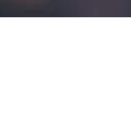
Our
INSIGHTS
Trade | Khám Phá Thế Giới Giải Trí
Tuyệt Vời Tại Vin777 – Nơi Mọi Giấc
Mơ Trở Thành Hiện Thực | 54-2025
April 11, 2020
Vin777 là một trong những nền tảng giải trí trực tuyến hàng đầu tại
Việt Nam, mang đến cho người chơi những trải nghiệm thú